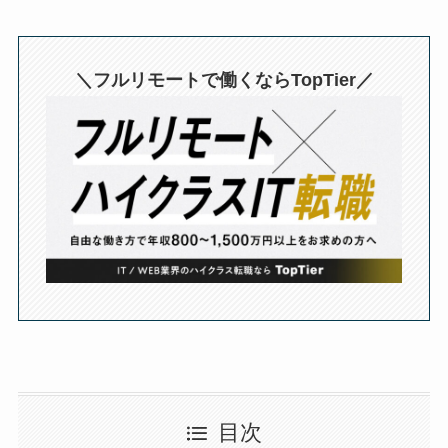
＼フルリモートで働くならTopTier／
目次