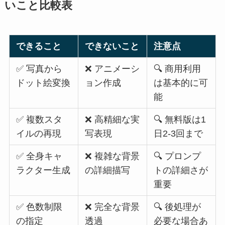
いこと比較表
できること
できないこと
注意点
✅ 写真から
❌ アニメーシ
🔍 商用利用
ドット絵変換
ョン作成
は基本的に可
能
✅ 複数スタ
❌ 高精細な実
🔍 無料版は1
イルの再現
写表現
日2-3回まで
✅ 全身キャ
❌ 複雑な背景
🔍 プロンプ
ラクター生成
の詳細描写
トの詳細さが
重要
✅ 色数制限
❌ 完全な背景
🔍 後処理が
の指定
透過
必要な場合あ