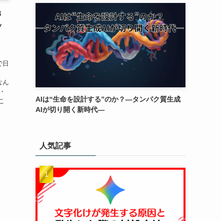
３
ッ
で日
なん
・
AIは“生命を設計する”のか？―タンパク質生成
こ
AIが切り開く新時代―
人気記事