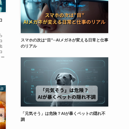
コ
ら
スマホの次は“目”─AIメガネが変える日常と仕事
コ
のリアル
出
コ
ィー
食品
「元気そう」は危険？AIが暴くペットの隠れ不
調