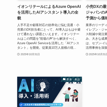
イオンリテールによるAzure OpenAI
小売DXの最
を活用したAIアシスタント導入の全
ジャパンの
貌
予測から価
人手不足や顧客対応の効率化に悩む流通・小
業界のリーデ
売業のDX担当者にとって、AI導入はもはや避
イレブン・ジャ
けて通れない課題といえます。イオンリテー
ス削減や発注
ルはこの問題を“現場の声”から解決すべく、
み、大きな成果
Azure OpenAI Serviceを活用した「AIアシス
は、セブン-イ
タント」を開発。従業員10万人規模の現...
活用事例を深掘
2025年10月31日
2025年10月31
飲食・食品