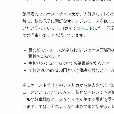
創業者のブルース・チャン氏が、大好きなオレン
時に、彼の息子に新鮮なオレンジジュースを飲ま
いたと語っています。(参照：
ソトコト
)また、同
つの理由があるとも語っています。
目の前でジュースが搾られる
“ジュース工場”
気持ちになること
生搾りのジュースはとても
健康的である
こと
１杯約280mlで
350円という価格
が競合と比べ
主にオーストラリアやアメリカから輸入されるバ
ュースというこだわりから、新鮮なオレンジを新
ールや駐車場など、人がたくさん集まる場所を選
います。では、どのような仕組みで常に新鮮なオ