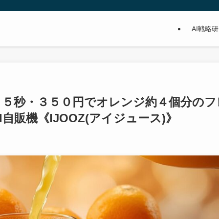
AI戦略
４５秒・３５０円でオレンジ約４個分のフ
自販機《IJOOZ(アイジュース)》