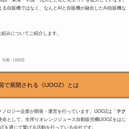
る自販機ではなく、なんとAIと自販機が融合したAI自販機な
の仕組みについてご紹介します。
引用：IJOOZ
国で展開される《IJOOZ》とは
Tテクノロジー企業が開発・運営を行っています。IJOOZは「
テク
使命として、生搾りオレンジジュース自動販売機IJOOZをはじ
oTを通じて繋げる活動を行っている会社です。