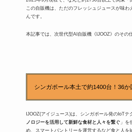
この自販機は、ただのフレッシュジュースが味わえ
んです。
本記事では、次世代型AI自販機《IJOOZ》のそ
シンガポール本土で約1400台！36か
IJOOZ(アイジュース)は、シンガポール発のIo
ノロジーを活用して新鮮な食材と人々を繋ぐ
」を
め、スマートパントリーを運営するなど食と人をI