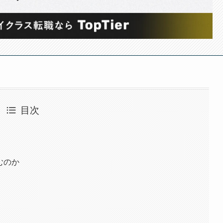
目次
むのか