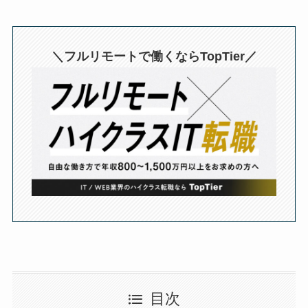
＼フルリモートで働くならTopTier／
目次