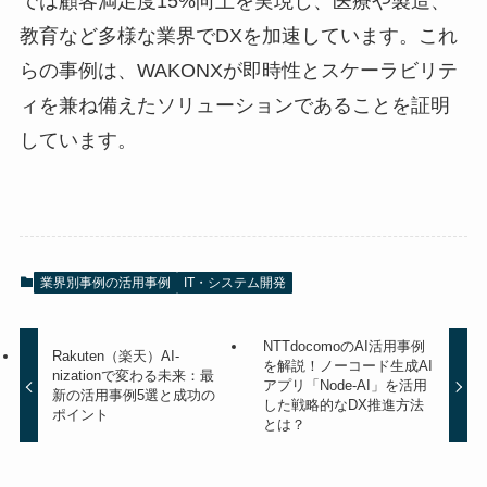
では顧客満足度15%向上を実現し、医療や製造、
教育など多様な業界でDXを加速しています。これ
らの事例は、WAKONXが即時性とスケーラビリテ
ィを兼ね備えたソリューションであることを証明
しています。
業界別事例の活用事例
IT・システム開発
NTTdocomoのAI活用事例
Rakuten（楽天）AI-
を解説！ノーコード生成AI
nizationで変わる未来：最
アプリ「Node-AI」を活用
新の活用事例5選と成功の
した戦略的なDX推進方法
ポイント
とは？