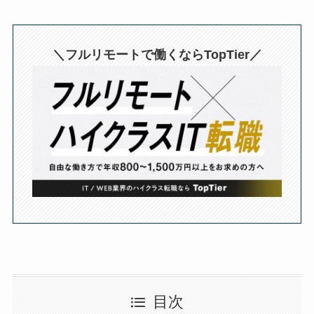
＼フルリモートで働くならTopTier／
目次