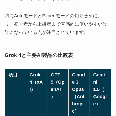
特にAutoモードとExpertモードの切り替えによ
り、初心者から上級者まで直感的に使いやすい設
計になっている点が注目されています。
Grok 4と主要AI製品の比較表
項目
Grok
GPT-
Claud
Gemi
4（xA
5（Op
e 3
ni
I）
enAI
Opus
1.5（
）
（Ant
Googl
hropi
e）
c）