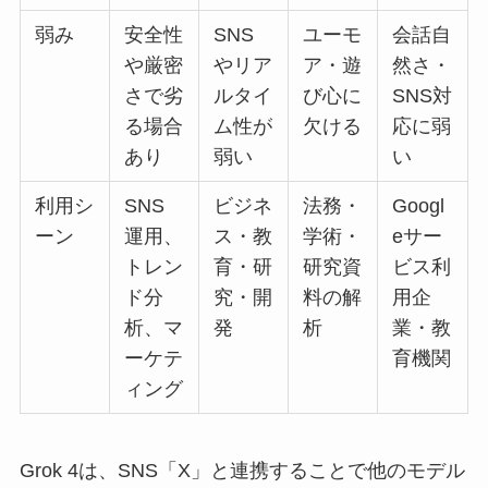
弱み
安全性
SNS
ユーモ
会話自
や厳密
やリア
ア・遊
然さ・
さで劣
ルタイ
び心に
SNS対
る場合
ム性が
欠ける
応に弱
あり
弱い
い
利用シ
SNS
ビジネ
法務・
Googl
ーン
運用、
ス・教
学術・
eサー
トレン
育・研
研究資
ビス利
ド分
究・開
料の解
用企
析、マ
発
析
業・教
ーケテ
育機関
ィング
Grok 4は、SNS「X」と連携することで他のモデル