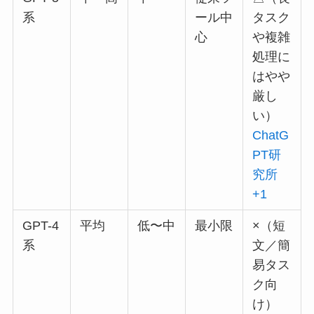
系
ール中
タスク
心
や複雑
処理に
はやや
厳し
い）
ChatG
PT研
究所
+1
GPT-4
平均
低〜中
最小限
×（短
系
文／簡
易タス
ク向
け）