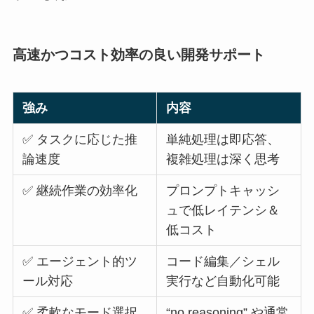
高速かつコスト効率の良い開発サポート
強み
内容
✅ タスクに応じた推
単純処理は即応答、
論速度
複雑処理は深く思考
✅ 継続作業の効率化
プロンプトキャッシ
ュで低レイテンシ＆
低コスト
✅ エージェント的ツ
コード編集／シェル
ール対応
実行など自動化可能
✅ 柔軟なモード選択
“no reasoning” や通常