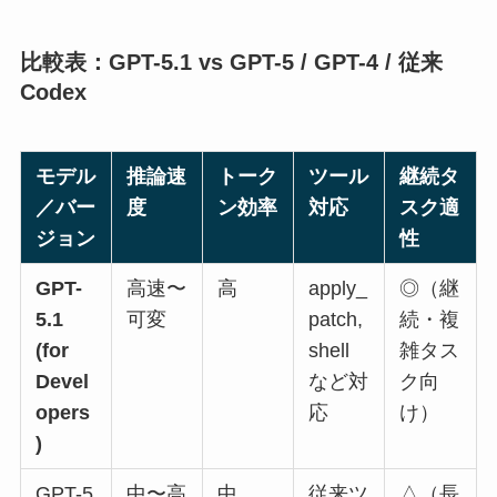
比較表：GPT-5.1 vs GPT-5 / GPT-4 / 従来
Codex
モデル
推論速
トーク
ツール
継続タ
／バー
度
ン効率
対応
スク適
ジョン
性
GPT-
高速〜
高
apply_
◎（継
5.1
可変
patch,
続・複
(for
shell
雑タス
Devel
など対
ク向
opers
応
け）
)
GPT-5
中〜高
中
従来ツ
△（長