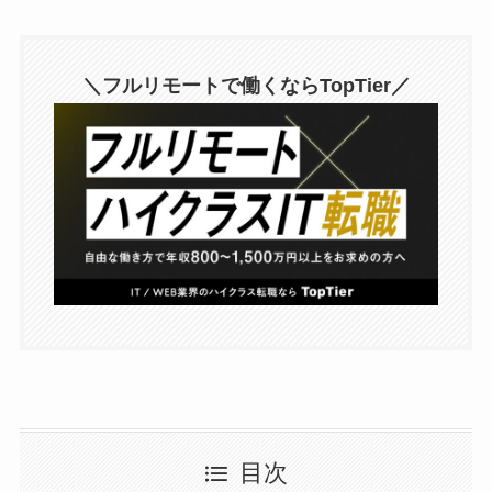
＼フルリモートで働くならTopTier／
目次