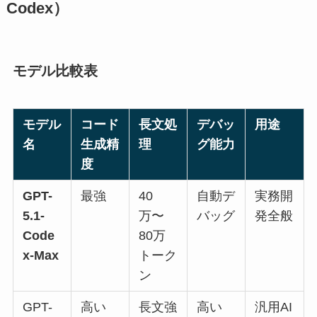
Codex）
モデル比較表
モデル
コード
長文処
デバッ
用途
名
生成精
理
グ能力
度
GPT-
最強
40
自動デ
実務開
5.1-
万〜
バッグ
発全般
Code
80万
x-Max
トーク
ン
GPT-
高い
長文強
高い
汎用AI