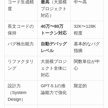
コード生成精
最高
（大規模
中〜高
度
プロジェクト
対応）
長文コードの
40万〜80万
32K〜128K
保持
トークン対応
程度
バグ検出能力
自動デバッグ
基本的なバグ
レベル
指摘
リファクタリ
大規模プロジ
関数単位が中
ング
ェクト全体に
心
対応
設計力
GPT-5.1の推
限定的
（System
論能力で強化
Design）