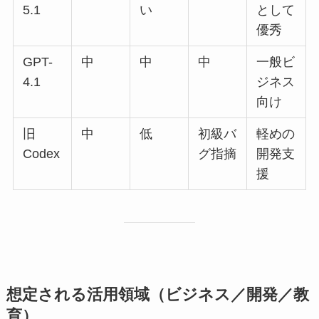
5.1
い
として
優秀
GPT-
中
中
中
一般ビ
4.1
ジネス
向け
旧
中
低
初級バ
軽めの
Codex
グ指摘
開発支
援
想定される活用領域（ビジネス／開発／教
育）