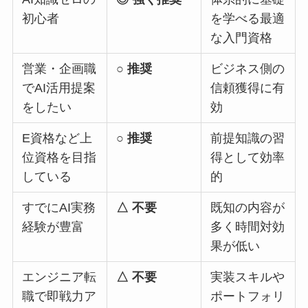
初心者
を学べる最適
な入門資格
営業・企画職
○ 推奨
ビジネス側の
でAI活用提案
信頼獲得に有
をしたい
効
E資格など上
○ 推奨
前提知識の習
位資格を目指
得として効率
している
的
すでにAI実務
△ 不要
既知の内容が
経験が豊富
多く時間対効
果が低い
エンジニア転
△ 不要
実装スキルや
職で即戦力ア
ポートフォリ