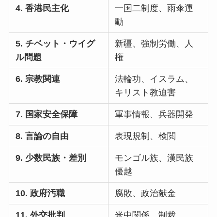
4. 香港民主化
一国二制度、雨傘運
動
5. チベット・ウイグ
新疆、強制労働、人
ル問題
権
6. 宗教関連
法輪功、イスラム、
キリスト教迫害
7. 国家安全保障
軍事情報、兵器開発
8. 言論の自由
表現規制、検閲
9. 少数民族・差別
モンゴル族、漢民族
優越
10. 政府汚職
腐敗、政治献金
11. 外交批判
米中関係、制裁、