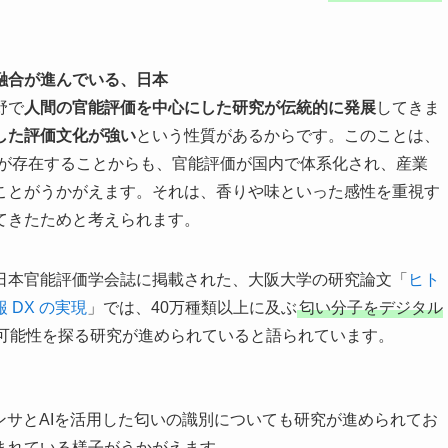
融合が進んでいる、日本
野で
人間の官能評価を中心にした研究が伝統的に発展
してきま
した評価文化が強い
という性質があるからです。このことは、
が存在することからも、官能評価が国内で体系化され、産業
ことがうかがえます。それは、香りや味といった感性を重視す
てきたためと考えられます。
日本官能評価学会誌に掲載された、大阪大学の研究論文「
ヒト
DX の実現
」では、40万種類以上に及ぶ
匂い分子をデジタル
可能性を探る研究が進められていると語られています。
ンサとAIを活用した匂いの識別についても研究が進められてお
まれている様子がうかがえます。