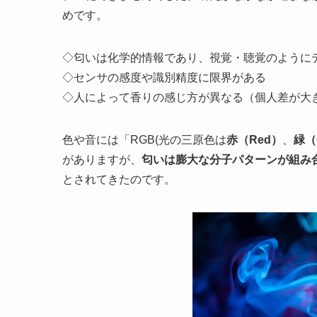
めです。
◇匂いは化学的情報であり、視覚・聴覚のように
◇センサの感度や識別精度に限界がある
◇人によって香りの感じ方が異なる（個人差が大
色や音には「RGB(光の三原色は
赤（Red）
、
緑（
がありますが、
匂いは膨大な分子パターンが組み
とされてきたのです。