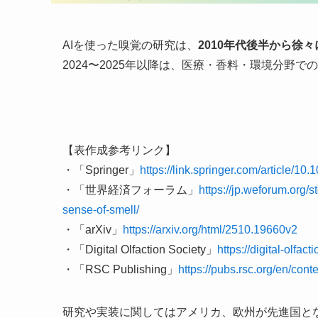
AIを使った嗅覚の研究は、
2010年代後半から徐
2024〜2025年以降は、医療・香料・環境分野
【表作成参考リンク】
・「Springer」
https://link.springer.com/article/1
・「世界経済フォーラム」
https://jp.weforum.org/s
sense-of-smell/
・「arXiv」
https://arxiv.org/html/2510.19660v2
・「Digital Olfaction Society」
https://digital-olfact
・「RSC Publishing」
https://pubs.rsc.org/en/cont
研究や実装に関してはアメリカ、欧州が先進国と