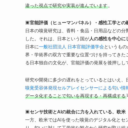
違った視点で研究や実装が進んでいます
。
▣
官能評価（ヒューマンパネル）・感性工学との
日本の嗅覚研究は、香料・食品・日用品などの分
した。それは、日本という国が
人の感性を中心に
日本に
一般社団法人 日本官能評価学会
というもの
界・学術界の双方で重要な位置づけを持ってきた
る日本独自の文化が、官能評価の発展を後押しし
研究や開発に多少の遅れをとっているとはいえ、
嗅覚受容体発現セルアレイセンサーによる匂い情報 
データ化することで匂いを再現する・再構成する
▣
センサ技術とAIの統合に力を入れている、欧米
一方、欧米ではAIを使った嗅覚のデジタル化とセ
り、匂いに対して工学的な観点から研究が取り組