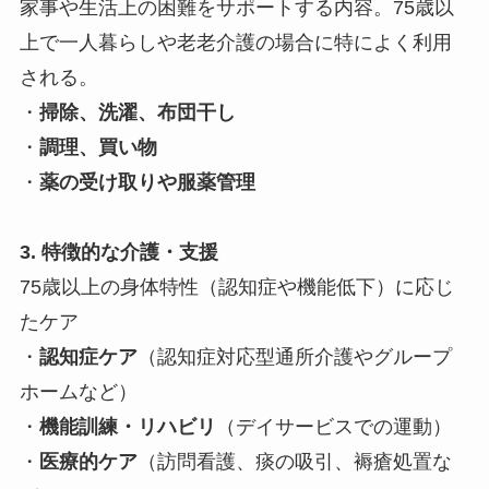
家事や生活上の困難をサポートする内容。75歳以
上で一人暮らしや老老介護の場合に特によく利用
される。
・
掃除、洗濯、布団干し
・
調理、買い物
・
薬の受け取りや服薬管理
3. 特徴的な介護・支援
75歳以上の身体特性（認知症や機能低下）に応じ
たケア
・
認知症ケア
（認知症対応型通所介護やグループ
ホームなど）
・
機能訓練・リハビリ
（デイサービスでの運動）
・
医療的ケア
（訪問看護、痰の吸引、褥瘡処置な