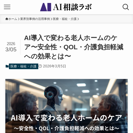
ホーム
業界別事例の活用事例
医療・福祉・介護
AI導入で変わる老人ホームのケ
2026
ア〜安全性・QOL・介護負担軽減
3/05
への効果とは〜
2026年3月5日
医療・福祉・介護