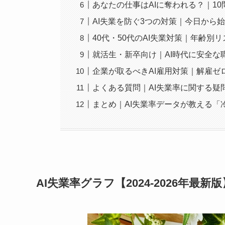
あなたの仕事はAIに奪われる？｜1
AI失業を防ぐ3つの対策｜今日から
40代・50代のAI失業対策｜年齢別
就活生・新卒向け｜AI時代に安全な
企業が取るべきAI雇用対策｜解雇ゼ
よくある質問｜AI失業率に関する疑
まとめ｜AI失業率データが教える「
AI失業率グラフ【2024-2026年最