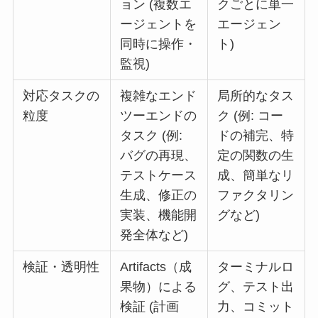
ョン (複数エ
クごとに単一
ージェントを
エージェン
同時に操作・
ト)
監視)
対応タスクの
複雑なエンド
局所的なタス
粒度
ツーエンドの
ク (例: コー
タスク (例:
ドの補完、特
バグの再現、
定の関数の生
テストケース
成、簡単なリ
生成、修正の
ファクタリン
実装、機能開
グなど)
発全体など)
検証・透明性
Artifacts（成
ターミナルロ
果物）による
グ、テスト出
検証 (計画
力、コミット