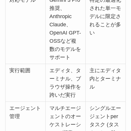
対応モデル
Gemini 3 Pro
特定の最適化
推奨、
された単一モ
Anthropic
デルに限定さ
Claude、
れることが多
OpenAI GPT-
い
OSSなど複
数のモデルを
サポート
実行範囲
エディタ、タ
主にエディタ
ーミナル、ブ
内とターミナ
ラウザ操作を
ル
跨いだ実行
エージェント
マルチエージ
シングルエー
管理
ェントのオー
ジェントper
ケストレーシ
タスク (タス