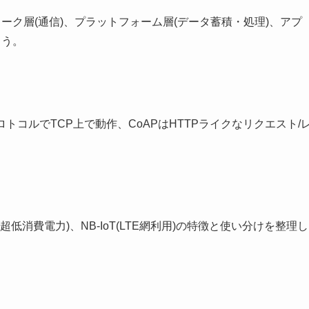
ーク層(通信)、プラットフォーム層(データ蓄積・処理)、アプ
ょう。
トコルでTCP上で動作、CoAPはHTTPライクなリクエスト/
x(超低消費電力)、NB-IoT(LTE網利用)の特徴と使い分けを整理し