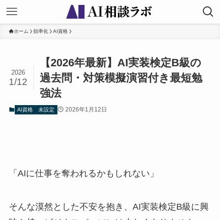
ホーム
効率化
AI資格
【2026年最新】AI実装検定B級の
2026
過去問・対策模擬演習付き最短勉
1/12
強法
2026年1月12日
AI資格
未設定
「AIに仕事を奪われるかもしれない」
そんな漠然とした不安を抱き、AI実装検定B級に興