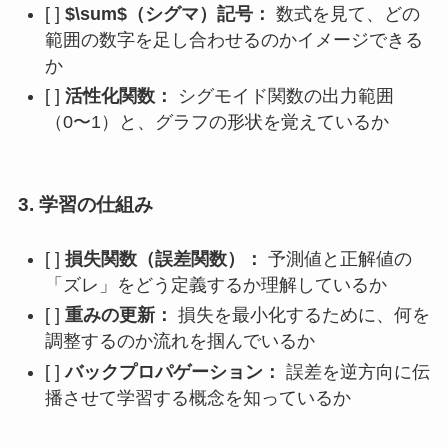
[ ]
$\sum$（シグマ）記号：
数式を見て、どの
範囲の数字を足し合わせるのかイメージできる
か
[ ]
活性化関数：
シグモイド関数の出力範囲
（0〜1）と、グラフの形状を覚えているか
3. 学習の仕組み
[ ]
損失関数（誤差関数）：
予測値と正解値の
「ズレ」をどう定義するか理解しているか
[ ]
重みの更新：
損失を最小化するために、何を
調整するのか流れを掴んでいるか
[ ]
バックプロパゲーション：
誤差を逆方向に伝
播させて学習する概念を知っているか