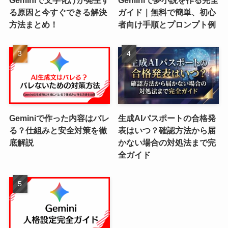
Geminiで文字化けが発生す
Geminiで夢小説を作る完全
る原因と今すぐできる解決
ガイド｜無料で簡単、初心
方法まとめ！
者向け手順とプロンプト例
Geminiで作った内容はバレ
生成AIパスポートの合格発
る？仕組みと安全対策を徹
表はいつ？確認方法から届
底解説
かない場合の対処法まで完
全ガイド